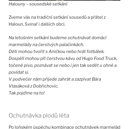
Halouny – sousedské setkání
Zveme vás na tradiční setkání sousedů a přátel z
Haloun, Svinař i dalších obcí.
Na letošním setkání budeme ochutnávat domácí
marmelády na čerstvých palačinkách.
Děti mohou tvořit s Aničkou nebo hrát fotbálek.
Dospělí mohou pít čerstvou kávu od Hugo Food Truck,
točené pivo, poznávat se nebo i jen tak sedět u ohně a
povídat si.
V podvečer nám přijede zahrát a zazpívat Bára
Vlasáková z Dobřichovic.
Tak pojďme na to!
Ochutnávka plodů léta
Po loňském úspěchu kombinace ochutnávek marmelád