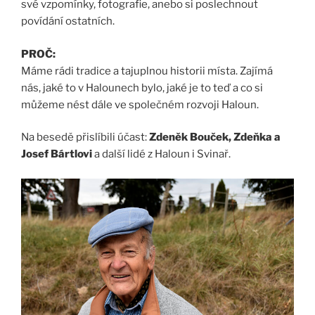
své vzpomínky, fotografie, anebo si poslechnout
povídání ostatních.
PROČ:
Máme rádi tradice a tajuplnou historii místa. Zajímá
nás, jaké to v Halounech bylo, jaké je to teď a co si
můžeme nést dále ve společném rozvoji Haloun.
Na besedě přislíbili účast:
Zdeněk Bouček, Zdeňka a
Josef Bártlovi
a další lidé z Haloun i Svinař.