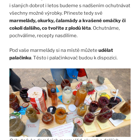
i slaných dobrot i letos budeme s nadšením ochutnávat
všechny možné výrobky. Přineste tedy své
marmelády, okurky, čalamády a kvašené omáčky či
cokoli dalšího, co tvoříte z plodů léta
. Ochutnáme,
pochválíme, recepty nasdílíme.
Pod vaše marmelády si na místě můžete
udělat
palačinku
. Těsto i palačinkovač budou k dispozici.