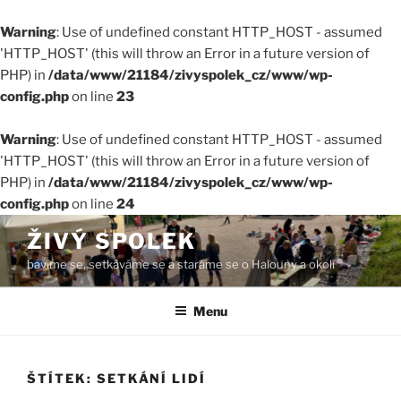
Warning
: Use of undefined constant HTTP_HOST - assumed
'HTTP_HOST' (this will throw an Error in a future version of
PHP) in
/data/www/21184/zivyspolek_cz/www/wp-
config.php
on line
23
Warning
: Use of undefined constant HTTP_HOST - assumed
'HTTP_HOST' (this will throw an Error in a future version of
PHP) in
/data/www/21184/zivyspolek_cz/www/wp-
config.php
on line
24
Přejít
ŽIVÝ SPOLEK
k
bavíme se, setkáváme se a staráme se o Halouny a okolí
obsahu
webu
Menu
ŠTÍTEK:
SETKÁNÍ LIDÍ