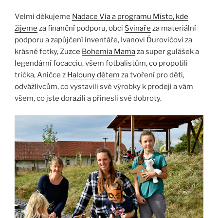
Velmi děkujeme
Nadace Via
a programu Místo, kde
žijeme
za finanční podporu, obci
Svinaře
za materiální
podporu a zapůjčení inventáře, Ivanovi Ďurovičovi za
krásné fotky, Zuzce
Bohemia Mama
za super gulášek a
legendární focacciu, všem fotbalistům, co propotili
trička, Aničce z
Halouny dětem
za tvoření pro děti,
odvážlivcům, co vystavili své výrobky k prodeji a vám
všem, co jste dorazili a přinesli své dobroty.