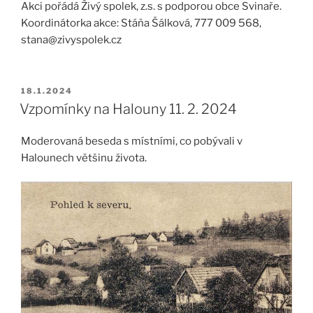
Akci pořádá Živý spolek, z.s. s podporou obce Svinaře.
Koordinátorka akce: Stáňa Šálková, 777 009 568,
stana@zivyspolek.cz
PUBLIKOVÁNO
18.1.2024
Vzpomínky na Halouny 11. 2. 2024
Moderovaná beseda s místními, co pobývali v
Halounech většinu života.