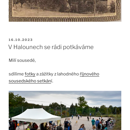
PUBLIKOVÁNO
16.10.2023
V Halounech se rádi potkáváme
Milí sousedé,
sdílíme
fotky
a zážitky z lahodného
říjnového
sousedského setkán
í.